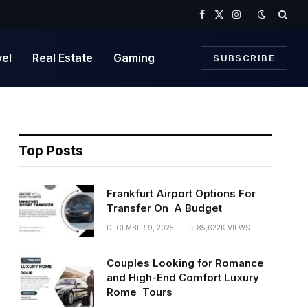
Facebook
X
Instagram
(Twitter)
vel
Real Estate
Gaming
SUBSCRIBE
Top Posts
Frankfurt Airport Options For
Transfer On A Budget
DECEMBER 9, 2025
85,622K
VIEWS
Couples Looking for Romance
and High-End Comfort Luxury
Rome Tours