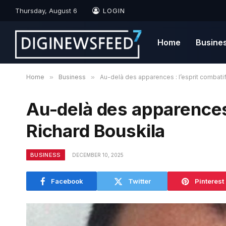
Thursday, August 6
LOGIN
Home
Busine
Home
»
Business
»
Au-delà des apparences : l’esprit combati
Au-delà des apparences 
Richard Bouskila
BUSINESS
DECEMBER 10, 2025
Facebook
Twitter
Pinterest